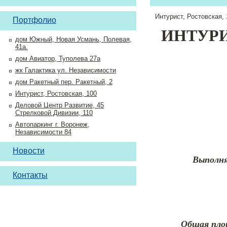
Интурист, Ростовская, 
Портфолио
ИНТУРИС
дом Южный, Новая Усмань, Полевая,
41а.
дом Авиатор, Туполева 27а
жк Галактика ул. Независимости
дом Ракетный пер. Ракетный, 2
Интурист, Ростовская, 100
Деловой Центр Развитие, 45
Стрелковой Дивизии, 110
Автопаркинг г. Воронеж,
Независимости 84
Новости
Выполн
Контакты
Общая пло